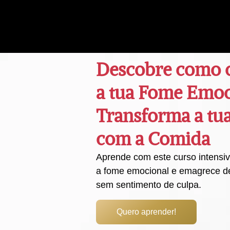
Descobre como c
a tua Fome Emoc
Transforma a tu
com a Comida
Aprende com este curso intensi
a fome emocional e emagrece de
sem sentimento de culpa.
Quero aprender!