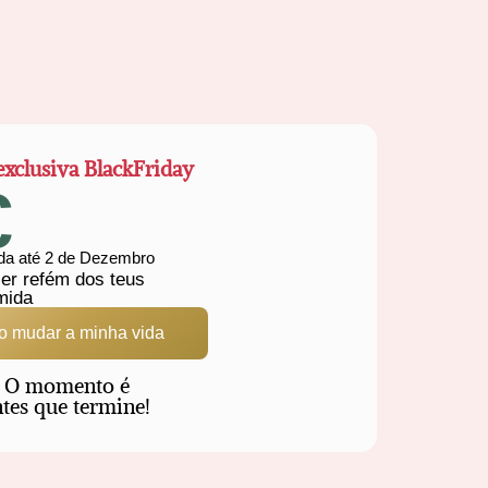
exclusiva BlackFriday
€
ida até 2 de Dezembro
ser refém dos teus
mida
o mudar a minha vida
. O momento é
ntes que termine!