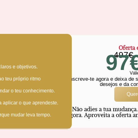
Oferta 
497€
97
aros e objetivos.
Vál
Inscreve-te agora e deixa de 
o teu próprio ritmo
desejos e da co
undar o teu conhecimento.
Quer
a aplicar o que aprendeste.
Não adies a tua mudança
agora. Aproveita a oferta a
orque mudar leva tempo.