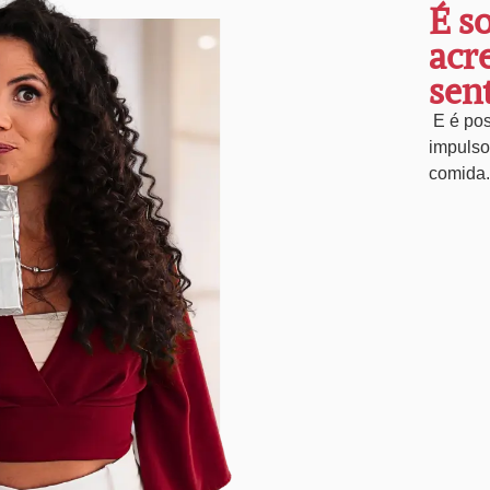
É s
acr
sent
E é pos
impulso
comida