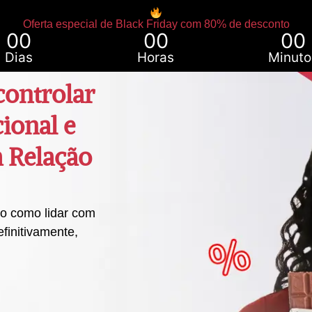
Oferta especial de Black Friday com 80% de desconto
00
00
00
Dias
Horas
Minuto
ontrolar
ional e
a Relação
vo como lidar com
finitivamente,